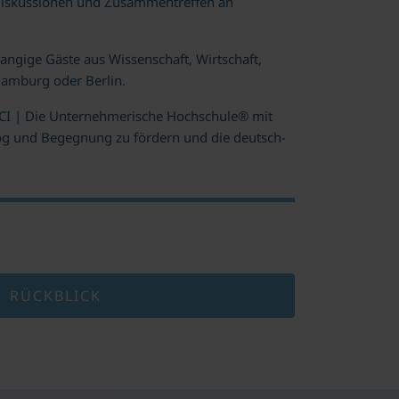
sdiskussionen und Zusammentreffen an
angige Gäste aus Wissenschaft, Wirtschaft,
Hamburg oder Berlin.
s MCI | Die Unternehmerische Hochschule® mit
og und Begegnung zu fördern und die deutsch-
RÜCKBLICK