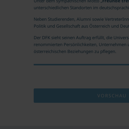
Unter dem sympathischen Motto „
Freunde tre
unterschiedlichen Standorten im deutschsprac
Neben Studierenden, Alumni sowie VertreterInne
Politik und Gesellschaft aus Österreich und De
Der DFK sieht seinen Auftrag erfüllt, die Univ
renommierten Persönlichkeiten, Unternehmen u
österreichischen Beziehungen zu pflegen.
VORSCHAU