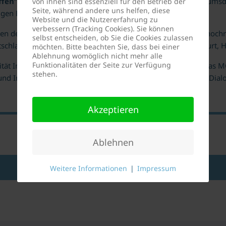
ffen
“ organisiert der DFK regelmäßig Veranstaltungen, Podium
von ihnen sind essenziell für den Betrieb der
Seite, während andere uns helfen, diese
higen Raum.
Website und die Nutzererfahrung zu
verbessern (Tracking Cookies). Sie können
n der Innsbrucker Universitäten folgten bereits auch viele hochr
selbst entscheiden, ob Sie die Cookies zulassen
utschland den Einladungen nach Innsbruck, München, Frankfurt, 
möchten. Bitte beachten Sie, dass bei einer
Ablehnung womöglich nicht mehr alle
Funktionalitäten der Seite zur Verfügung
ersität Innsbruck, die Medizinische Universität Innsbruck und da
stehen.
nd Institutionen zusammenzubringen, nachbarschaftlichen Dial
Akzeptieren
Ablehnen
Weitere Informationen
|
Impressum