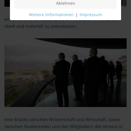
Ablehnen
Weitere Informationen
|
Impressum
entsprechend der Satzung die Universitäten in Innsbruck
ideell und materiell zu unterstützen,
eine Brücke zwischen Wissenschaft und Wirtschaft, sowie
zwischen Studierenden und den Mitgliedern des Vereins in