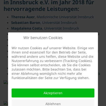
in Innsbruck e.V. im Jahr 2018 für
hervorragende Leistungen:
Theresa Auer
, Medizinische Universität Innsbruck
Sebastian Baron
, Universität Innsbruck
Magdalena Costa
, Universität Innsbruck
Heike Ganzhorn
, MCI Management Center Innsbruck
Wir benutzen Cookies
Lucy Neumann
, Universität Innsbruck
Alexander Neuschmid
, Universität Innsbruck
Wir nutzen Cookies auf unserer Website. Einige von
Melanie Prieler
, MCI Management Center Innsbruck
ihnen sind essenziell für den Betrieb der Seite,
während andere uns helfen, diese Website und die
Christopher Raggl
, MCI Management Center
Nutzererfahrung zu verbessern (Tracking Cookies).
Innsbruck
Sie können selbst entscheiden, ob Sie die Cookies
Miguel Steiner
, Universität Innsbruck
zulassen möchten. Bitte beachten Sie, dass bei
einer Ablehnung womöglich nicht mehr alle
Mustafa Yildirim
, Medizinische Universität Innsbruck
Funktionalitäten der Seite zur Verfügung stehen.
Akzeptieren
Ablehnen