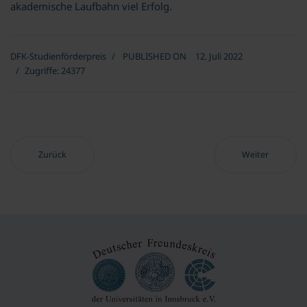
akademische Laufbahn viel Erfolg.
DFK-Studienförderpreis
PUBLISHED ON
12. Juli 2022
Zugriffe: 24377
Vorheriger Beitrag: Jahr 2016
Nächster Beitrag
Zurück
Weiter